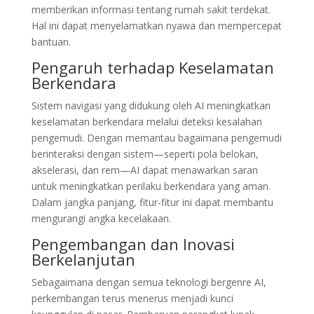
memberikan informasi tentang rumah sakit terdekat.
Hal ini dapat menyelamatkan nyawa dan mempercepat
bantuan.
Pengaruh terhadap Keselamatan
Berkendara
Sistem navigasi yang didukung oleh AI meningkatkan
keselamatan berkendara melalui deteksi kesalahan
pengemudi. Dengan memantau bagaimana pengemudi
berinteraksi dengan sistem—seperti pola belokan,
akselerasi, dan rem—AI dapat menawarkan saran
untuk meningkatkan perilaku berkendara yang aman.
Dalam jangka panjang, fitur-fitur ini dapat membantu
mengurangi angka kecelakaan.
Pengembangan dan Inovasi
Berkelanjutan
Sebagaimana dengan semua teknologi bergenre AI,
perkembangan terus menerus menjadi kunci