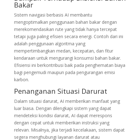
Bakar
Sistem navigasi berbasis AI membantu
mengoptimalkan penggunaan bahan bakar dengan
merekomendasikan rute yang tidak hanya tercepat
tetapi juga paling efisien secara energi. Contoh dari ini
adalah penggunaan algoritma yang
mempertimbangkan medan, kecepatan, dan fitur
kendaraan untuk mengurangi konsumsi bahan bakar.
Efisiensi ini berkontribusi baik pada penghematan biaya
bagi pengemudi maupun pada pengurangan emisi
karbon.
Penanganan Situasi Darurat
Dalam situasi darurat, AI memberikan manfaat yang
luar biasa. Dengan dilengkapi sistem yang dapat
mendeteksi kondisi darurat, AI dapat merespons
dengan cepat untuk memberikan instruksi yang
relevan. Misalnya, jika terjadi kecelakaan, sistem dapat
segera menghubungi layanan darurat atau