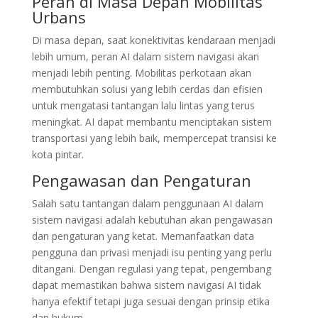
Peran di Masa Depan Mobilitas
Urbans
Di masa depan, saat konektivitas kendaraan menjadi
lebih umum, peran AI dalam sistem navigasi akan
menjadi lebih penting. Mobilitas perkotaan akan
membutuhkan solusi yang lebih cerdas dan efisien
untuk mengatasi tantangan lalu lintas yang terus
meningkat. AI dapat membantu menciptakan sistem
transportasi yang lebih baik, mempercepat transisi ke
kota pintar.
Pengawasan dan Pengaturan
Salah satu tantangan dalam penggunaan AI dalam
sistem navigasi adalah kebutuhan akan pengawasan
dan pengaturan yang ketat. Memanfaatkan data
pengguna dan privasi menjadi isu penting yang perlu
ditangani. Dengan regulasi yang tepat, pengembang
dapat memastikan bahwa sistem navigasi AI tidak
hanya efektif tetapi juga sesuai dengan prinsip etika
dan hukum.