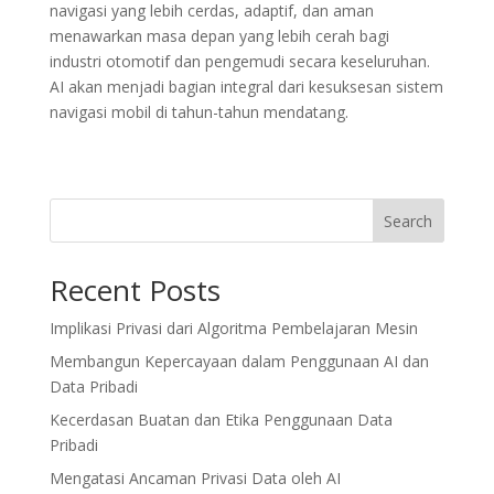
navigasi yang lebih cerdas, adaptif, dan aman
menawarkan masa depan yang lebih cerah bagi
industri otomotif dan pengemudi secara keseluruhan.
AI akan menjadi bagian integral dari kesuksesan sistem
navigasi mobil di tahun-tahun mendatang.
Search
Recent Posts
Implikasi Privasi dari Algoritma Pembelajaran Mesin
Membangun Kepercayaan dalam Penggunaan AI dan
Data Pribadi
Kecerdasan Buatan dan Etika Penggunaan Data
Pribadi
Mengatasi Ancaman Privasi Data oleh AI