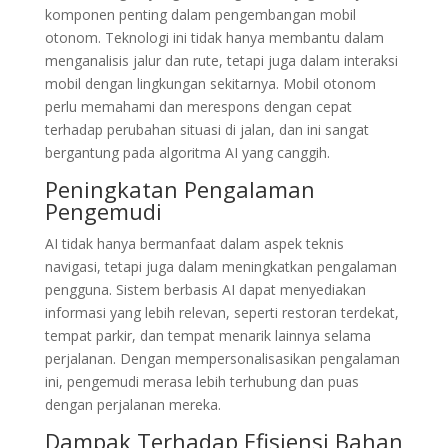
komponen penting dalam pengembangan mobil
otonom. Teknologi ini tidak hanya membantu dalam
menganalisis jalur dan rute, tetapi juga dalam interaksi
mobil dengan lingkungan sekitarnya. Mobil otonom
perlu memahami dan merespons dengan cepat
terhadap perubahan situasi di jalan, dan ini sangat
bergantung pada algoritma AI yang canggih.
Peningkatan Pengalaman
Pengemudi
AI tidak hanya bermanfaat dalam aspek teknis
navigasi, tetapi juga dalam meningkatkan pengalaman
pengguna. Sistem berbasis AI dapat menyediakan
informasi yang lebih relevan, seperti restoran terdekat,
tempat parkir, dan tempat menarik lainnya selama
perjalanan. Dengan mempersonalisasikan pengalaman
ini, pengemudi merasa lebih terhubung dan puas
dengan perjalanan mereka.
Dampak Terhadap Efisiensi Bahan