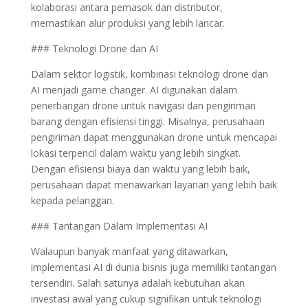
kolaborasi antara pemasok dan distributor,
memastikan alur produksi yang lebih lancar.
### Teknologi Drone dan AI
Dalam sektor logistik, kombinasi teknologi drone dan
AI menjadi game changer. AI digunakan dalam
penerbangan drone untuk navigasi dan pengiriman
barang dengan efisiensi tinggi. Misalnya, perusahaan
pengiriman dapat menggunakan drone untuk mencapai
lokasi terpencil dalam waktu yang lebih singkat.
Dengan efisiensi biaya dan waktu yang lebih baik,
perusahaan dapat menawarkan layanan yang lebih baik
kepada pelanggan.
### Tantangan Dalam Implementasi AI
Walaupun banyak manfaat yang ditawarkan,
implementasi AI di dunia bisnis juga memiliki tantangan
tersendiri. Salah satunya adalah kebutuhan akan
investasi awal yang cukup signifikan untuk teknologi