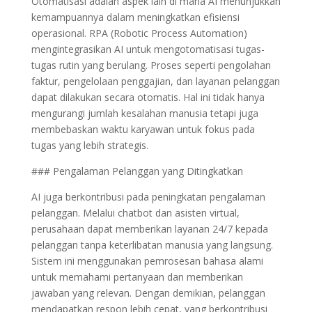
Otomatisasi adalah aspek lain di mana AI menunjukkan
kemampuannya dalam meningkatkan efisiensi
operasional. RPA (Robotic Process Automation)
mengintegrasikan AI untuk mengotomatisasi tugas-
tugas rutin yang berulang. Proses seperti pengolahan
faktur, pengelolaan penggajian, dan layanan pelanggan
dapat dilakukan secara otomatis. Hal ini tidak hanya
mengurangi jumlah kesalahan manusia tetapi juga
membebaskan waktu karyawan untuk fokus pada
tugas yang lebih strategis.
### Pengalaman Pelanggan yang Ditingkatkan
AI juga berkontribusi pada peningkatan pengalaman
pelanggan. Melalui chatbot dan asisten virtual,
perusahaan dapat memberikan layanan 24/7 kepada
pelanggan tanpa keterlibatan manusia yang langsung.
Sistem ini menggunakan pemrosesan bahasa alami
untuk memahami pertanyaan dan memberikan
jawaban yang relevan. Dengan demikian, pelanggan
mendapatkan respon lebih cepat, yang berkontribusi