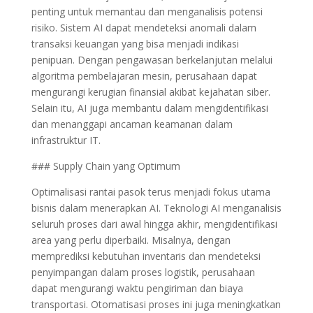
penting untuk memantau dan menganalisis potensi
risiko. Sistem AI dapat mendeteksi anomali dalam
transaksi keuangan yang bisa menjadi indikasi
penipuan. Dengan pengawasan berkelanjutan melalui
algoritma pembelajaran mesin, perusahaan dapat
mengurangi kerugian finansial akibat kejahatan siber.
Selain itu, AI juga membantu dalam mengidentifikasi
dan menanggapi ancaman keamanan dalam
infrastruktur IT.
### Supply Chain yang Optimum
Optimalisasi rantai pasok terus menjadi fokus utama
bisnis dalam menerapkan AI. Teknologi AI menganalisis
seluruh proses dari awal hingga akhir, mengidentifikasi
area yang perlu diperbaiki. Misalnya, dengan
memprediksi kebutuhan inventaris dan mendeteksi
penyimpangan dalam proses logistik, perusahaan
dapat mengurangi waktu pengiriman dan biaya
transportasi. Otomatisasi proses ini juga meningkatkan