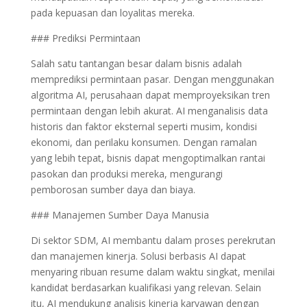
pada kepuasan dan loyalitas mereka.
### Prediksi Permintaan
Salah satu tantangan besar dalam bisnis adalah
memprediksi permintaan pasar. Dengan menggunakan
algoritma AI, perusahaan dapat memproyeksikan tren
permintaan dengan lebih akurat. AI menganalisis data
historis dan faktor eksternal seperti musim, kondisi
ekonomi, dan perilaku konsumen. Dengan ramalan
yang lebih tepat, bisnis dapat mengoptimalkan rantai
pasokan dan produksi mereka, mengurangi
pemborosan sumber daya dan biaya.
### Manajemen Sumber Daya Manusia
Di sektor SDM, AI membantu dalam proses perekrutan
dan manajemen kinerja. Solusi berbasis AI dapat
menyaring ribuan resume dalam waktu singkat, menilai
kandidat berdasarkan kualifikasi yang relevan. Selain
itu, AI mendukung analisis kinerja karyawan dengan