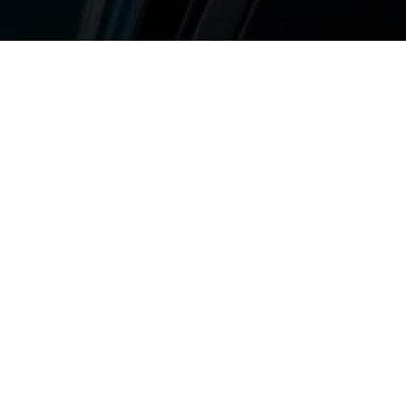
Postingan Ter
Mengatasi Ancaman Privasi
Aug 1, 2026
|
Teknologi Terbaru
Mengatasi Ancaman Privasi Data oleh AI 
saat ini, kecerdasan buatan (AI) semakin