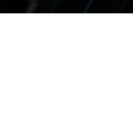
kini
 Data oleh AI
Pemahaman Ancaman Privasi Data Dalam era digital
 dominan, dengan aplikasi yang meluas di berbagai