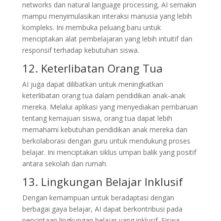
networks dan natural language processing, AI semakin
mampu menyimulasikan interaksi manusia yang lebih
kompleks. Ini membuka peluang baru untuk
menciptakan alat pembelajaran yang lebih intuitif dan
responsif terhadap kebutuhan siswa.
12. Keterlibatan Orang Tua
AI juga dapat dilibatkan untuk meningkatkan
keterlibatan orang tua dalam pendidikan anak-anak
mereka. Melalui aplikasi yang menyediakan pembaruan
tentang kemajuan siswa, orang tua dapat lebih
memahami kebutuhan pendidikan anak mereka dan
berkolaborasi dengan guru untuk mendukung proses
belajar. Ini menciptakan siklus umpan balik yang positif
antara sekolah dan rumah.
13. Lingkungan Belajar Inklusif
Dengan kemampuan untuk beradaptasi dengan
berbagai gaya belajar, AI dapat berkontribusi pada
penciptaan lingkungan belajar yang inklusif. Siswa