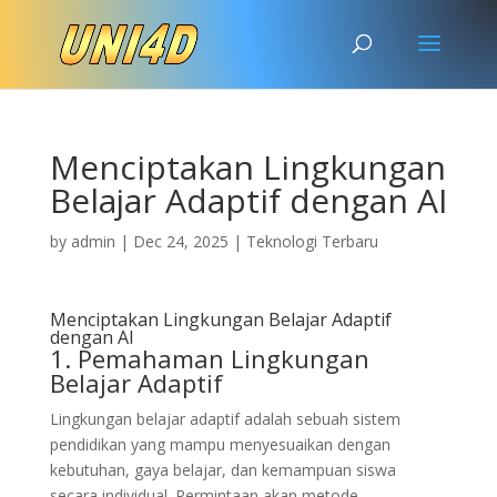
Menciptakan Lingkungan
Belajar Adaptif dengan AI
by
admin
|
Dec 24, 2025
|
Teknologi Terbaru
Menciptakan Lingkungan Belajar Adaptif
dengan AI
1. Pemahaman Lingkungan
Belajar Adaptif
Lingkungan belajar adaptif adalah sebuah sistem
pendidikan yang mampu menyesuaikan dengan
kebutuhan, gaya belajar, dan kemampuan siswa
secara individual. Permintaan akan metode