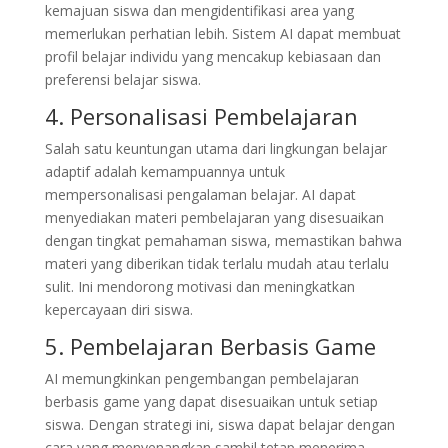
kemajuan siswa dan mengidentifikasi area yang
memerlukan perhatian lebih. Sistem AI dapat membuat
profil belajar individu yang mencakup kebiasaan dan
preferensi belajar siswa.
4. Personalisasi Pembelajaran
Salah satu keuntungan utama dari lingkungan belajar
adaptif adalah kemampuannya untuk
mempersonalisasi pengalaman belajar. AI dapat
menyediakan materi pembelajaran yang disesuaikan
dengan tingkat pemahaman siswa, memastikan bahwa
materi yang diberikan tidak terlalu mudah atau terlalu
sulit. Ini mendorong motivasi dan meningkatkan
kepercayaan diri siswa.
5. Pembelajaran Berbasis Game
AI memungkinkan pengembangan pembelajaran
berbasis game yang dapat disesuaikan untuk setiap
siswa. Dengan strategi ini, siswa dapat belajar dengan
cara yang menyenangkan sambil tetap menerima